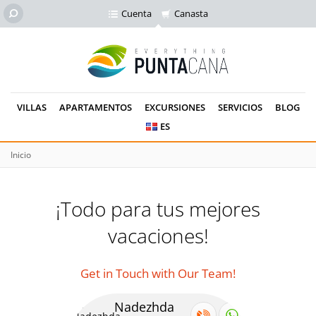
Cuenta
Canasta
VILLAS
APARTAMENTOS
EXCURSIONES
SERVICIOS
BLOG
ES
Inicio
¡Todo para tus mejores
vacaciones!
Get in Touch with Our Team!
Nadezhda
Se