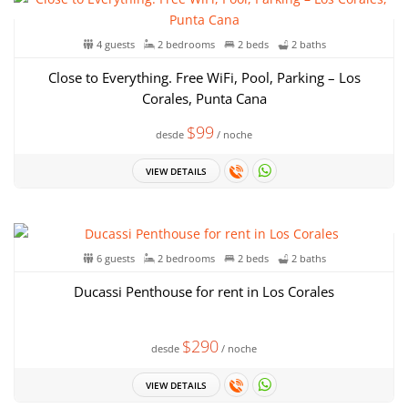
4 guests
2 bedrooms
2 beds
2 baths
Close to Everything. Free WiFi, Pool, Parking – Los
Corales, Punta Cana
$99
desde
/ noche
VIEW DETAILS
6 guests
2 bedrooms
2 beds
2 baths
Ducassi Penthouse for rent in Los Corales
$290
desde
/ noche
VIEW DETAILS