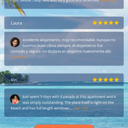
right beside, Lady, was also very good and attentive.
Leer más
Laura
excelente alojamiento, muy recomendable. Aunque no
tuvimos buen clima siempre, el alojamiento fue
comodo y seguro. no dudaria en alojarme nuevamente ahí.
Leer más
Vin
Just spent 5 days with 6 people at this apartment and it
was simply outstanding. The place itself is right on the
beach and has full length windows…
Leer más