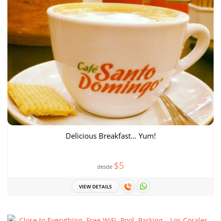
Delicious Breakfast… Yum!
$5
desde
VIEW DETAILS