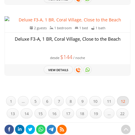
2 guests
1 bedroom
1 bed
1 bath
Deluxe F3-A, 1 BR, Coral Village, Close to the Beach
$144
desde
/ noche
VIEW DETAILS
1
…
5
6
7
8
9
10
11
12
13
14
15
16
17
18
19
…
22