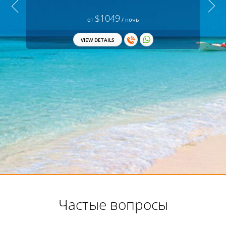
$1049
от
/ ночь
VIEW DETAILS
П
Частые вопросы