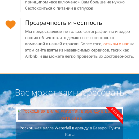
принципом «все включено». Вам больше не нужно
беспокоиться о питании в отпуске!
Прозрачность и честность
Мы предоставляем не только фотографии, но и видео
наших объектов, что делают всего несколько
компаний в нашей отрасли. Более того,
отзывы о нас
на
этом сайте взяты из независимых сервисов, таких как
Airbnb, и вы можете легко проверить их достоверность.
Вас может заинтересовать
ЭКСКЛЮЗИВ
Роскошная вилла Waterfall в аренду в Баваро, Пунта
Кана