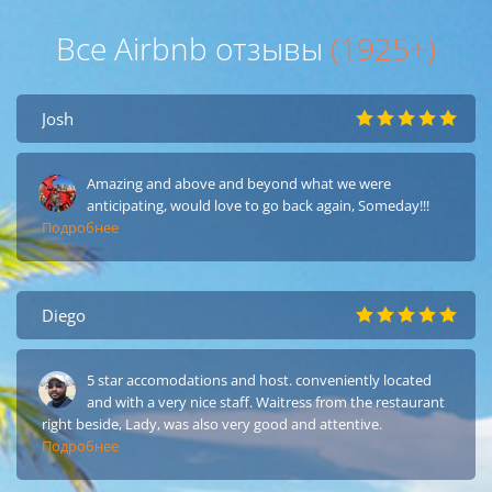
Все Airbnb отзывы
(1925+)
Josh
Amazing and above and beyond what we were
anticipating, would love to go back again, Someday!!!
Подробнее
Diego
5 star accomodations and host. conveniently located
and with a very nice staff. Waitress from the restaurant
right beside, Lady, was also very good and attentive.
Подробнее