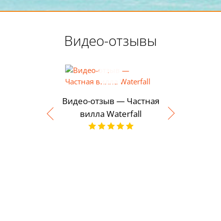
Видео-отзывы
Видео-отзыв — Частная
вилла Waterfall
Современ
Шеф-повар
в Пун