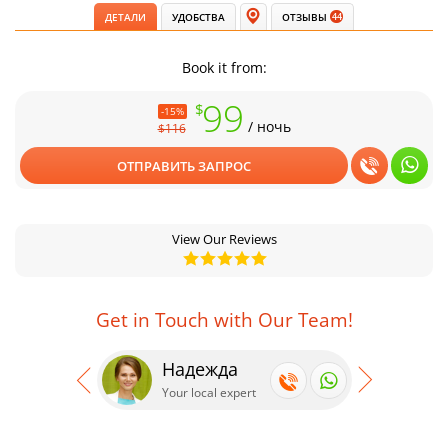
ДЕТАЛИ
УДОБСТВА
ОТЗЫВЫ
44
Book it from:
99
$
-15%
/ ночь
$116
ОТПРАВИТЬ ЗАПРОС
View Our Reviews
Get in Touch with Our Team!
Надежда
Се
Your local expert
Your