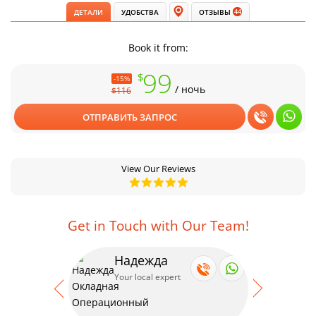
ДЕТАЛИ
УДОБСТВА
ОТЗЫВЫ
44
Book it from:
99
$
-15%
/ ночь
$116
ОТПРАВИТЬ ЗАПРОС
View Our Reviews
Get in Touch with Our Team!
Надежда
Се
Your local expert
Your