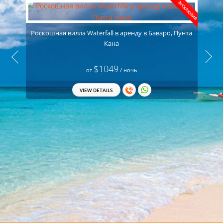
ЭКСКЛЮЗИВ
Роскошная вилла Waterfall в аренду в Баваро, Пунта
Кана
$1049
от
/ ночь
VIEW DETAILS
П