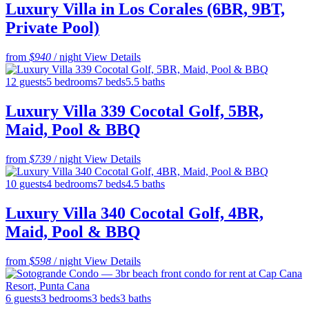
Luxury Villa in Los Corales (6BR, 9BT,
Private Pool)
from
$940
/ night
View Details
12 guests
5 bedrooms
7 beds
5.5 baths
Luxury Villa 339 Cocotal Golf, 5BR,
Maid, Pool & BBQ
from
$739
/ night
View Details
10 guests
4 bedrooms
7 beds
4.5 baths
Luxury Villa 340 Cocotal Golf, 4BR,
Maid, Pool & BBQ
from
$598
/ night
View Details
6 guests
3 bedrooms
3 beds
3 baths