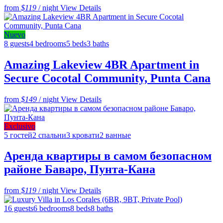
from
$119
/ night
View Details
Nuevo
8 guests
4 bedrooms
5 beds
3 baths
Amazing Lakeview 4BR Apartment in
Secure Cocotal Community, Punta Cana
from
$149
/ night
View Details
Exclusivo
5 гостей
2 спальни
3 кровати
2 ванные
Аренда квартиры в самом безопасном
районе Баваро, Пунта-Кана
from
$119
/ night
View Details
16 guests
6 bedrooms
8 beds
8 baths