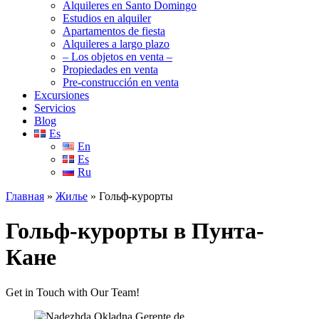
Alquileres en Santo Domingo
Estudios en alquiler
Apartamentos de fiesta
Alquileres a largo plazo
– Los objetos en venta –
Propiedades en venta
Pre-construcción en venta
Excursiones
Servicios
Blog
Es
En
Es
Ru
Главная
»
Жилье
»
Гольф-курорты
Гольф-курорты в Пунта-
Кане
Get in Touch with Our Team!