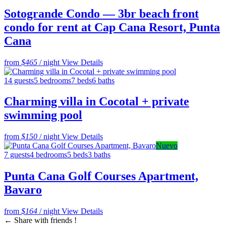
Sotogrande Condo — 3br beach front
condo for rent at Cap Cana Resort, Punta
Cana
from
$465
/ night
View Details
14 guests
5 bedrooms
7 beds
6 baths
Charming villa in Cocotal + private
swimming pool
from
$150
/ night
View Details
Nuevo
7 guests
4 bedrooms
5 beds
3 baths
Punta Cana Golf Courses Apartment,
Bavaro
from
$164
/ night
View Details
←
Share with friends !