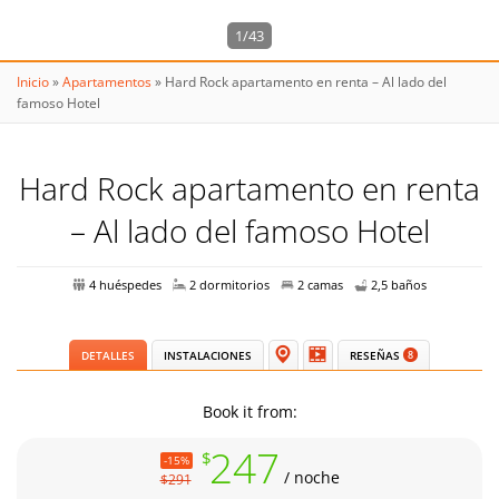
1/43
Inicio
»
Apartamentos
»
Hard Rock apartamento en renta – Al lado del
famoso Hotel
Hard Rock apartamento en renta
– Al lado del famoso Hotel
4 huéspedes
2 dormitorios
2 camas
2,5 baños
DETALLES
INSTALACIONES
RESEÑAS
8
Book it from:
247
$
-15%
/ noche
$291