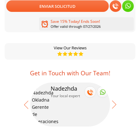
ENVIAR SOLICITUD
Save 15% Today! Ends Soon!
Offer valid through 07/27/2026
View Our Reviews
Get in Touch with Our Team!
Nadezhda
Se
Your local expert
Your