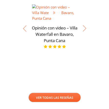
Opinión con video – Villa
Waterfall en Bavaro,
Punta Cana
Opinión 
Moderna
servicios
Punt
VER TODAS LAS RESEÑAS