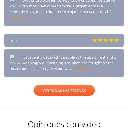
excelente alojamiento, muy recomendable. Aunque no
tuvimos buen clima siempre, el alojamiento fue
comodo y seguro. no dudaria en alojarme nuevamente ahí.
Leer más
Vin
Just spent 5 days with 6 people at this apartment and it
was simply outstanding. The place itself is right on the
beach and has full length windows…
Leer más
VER TODAS LAS RESEÑAS
Opiniones con video