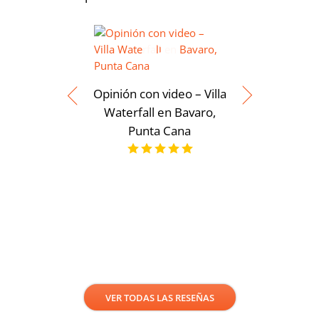
Opinión con video – Villa
Waterfall en Bavaro,
Punta Cana
Opinión 
Moderna
servicios
Punt
VER TODAS LAS RESEÑAS