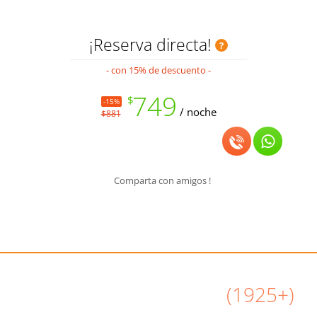
¡Reserva directa!
- con 15% de descuento -
749
$
-15%
/ noche
$881
Comparta con amigos !
Todas Airbnb Reseñas
(1925+)