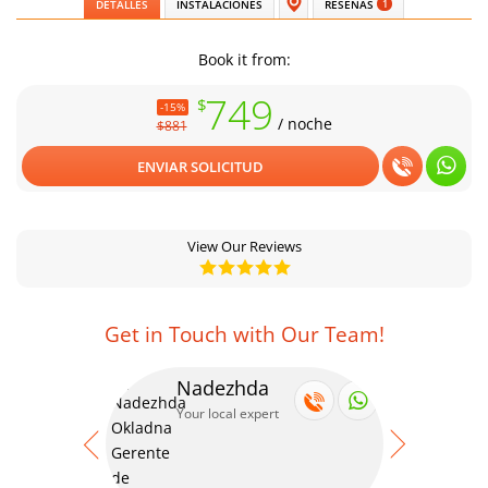
DETALLES
INSTALACIONES
RESEÑAS
1
Book it from:
749
$
-15%
/ noche
$881
ENVIAR SOLICITUD
View Our Reviews
Get in Touch with Our Team!
Nadezhda
Se
Your local expert
Your