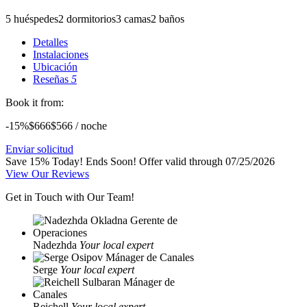
5 huéspedes
2 dormitorios
3 camas
2 baños
Detalles
Instalaciones
Ubicación
Reseñas
5
Book it from:
-15%
$666
$
566
/ noche
Enviar solicitud
Save 15% Today! Ends Soon!
Offer valid through 07/25/2026
View Our Reviews
Get in Touch with Our Team!
Nadezhda
Your local expert
Serge
Your local expert
Reichell
Your local expert