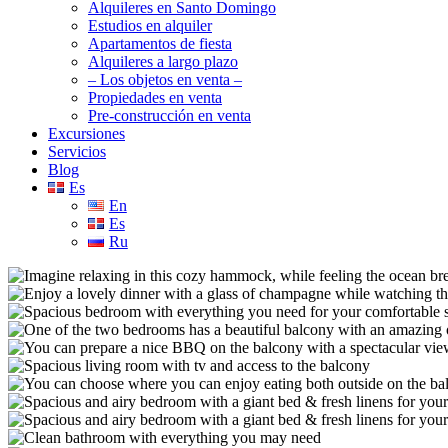
Alquileres en Santo Domingo
Estudios en alquiler
Apartamentos de fiesta
Alquileres a largo plazo
– Los objetos en venta –
Propiedades en venta
Pre-construcción en venta
Excursiones
Servicios
Blog
Es
En
Es
Ru