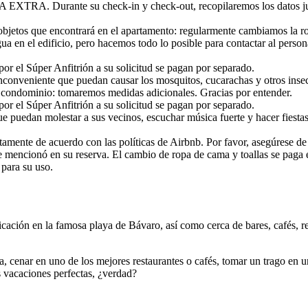
RA. Durante su check-in y check-out, recopilaremos los datos junto
s objetos que encontrará en el apartamento: regularmente cambiamos la 
a en el edificio, pero hacemos todo lo posible para contactar al person
por el Súper Anfitrión a su solicitud se pagan por separado.
nconveniente que puedan causar los mosquitos, cucarachas y otros inse
el condominio: tomaremos medidas adicionales. Gracias por entender.
por el Súper Anfitrión a su solicitud se pagan por separado.
ue puedan molestar a sus vecinos, escuchar música fuerte y hacer fiestas
ctamente de acuerdo con las políticas de Airbnb. Por favor, asegúrese de
mencionó en su reserva. El cambio de ropa de cama y toallas se paga ex
 para su uso.
cación en la famosa playa de Bávaro, así como cerca de bares, cafés, r
 cenar en uno de los mejores restaurantes o cafés, tomar un trago en un 
 vacaciones perfectas, ¿verdad?