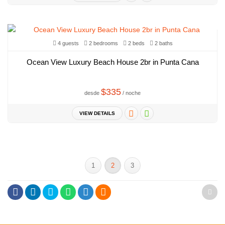
4 guests
2 bedrooms
2 beds
2 baths
Ocean View Luxury Beach House 2br in Punta Cana
$335
desde
/ noche
VIEW DETAILS
1
2
3