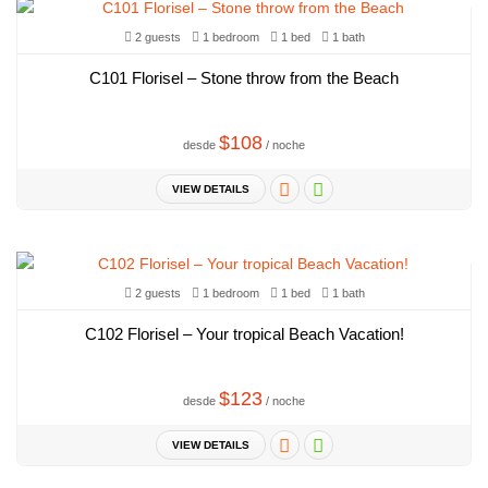
2 guests
1 bedroom
1 bed
1 bath
C101 Florisel – Stone throw from the Beach
$108
desde
/ noche
VIEW DETAILS
2 guests
1 bedroom
1 bed
1 bath
C102 Florisel – Your tropical Beach Vacation!
$123
desde
/ noche
VIEW DETAILS