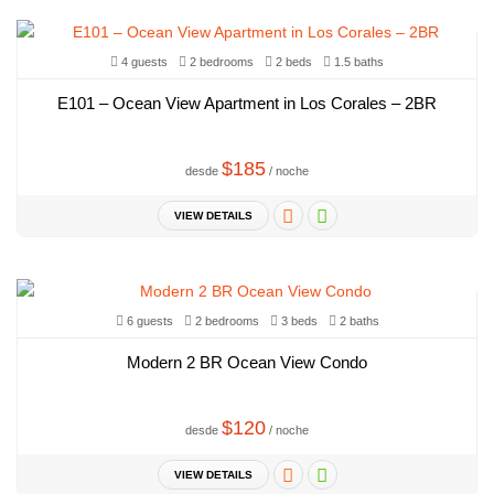
4 guests
2 bedrooms
2 beds
1.5 baths
E101 – Ocean View Apartment in Los Corales – 2BR
$185
desde
/ noche
VIEW DETAILS
6 guests
2 bedrooms
3 beds
2 baths
Modern 2 BR Ocean View Condo
$120
desde
/ noche
VIEW DETAILS