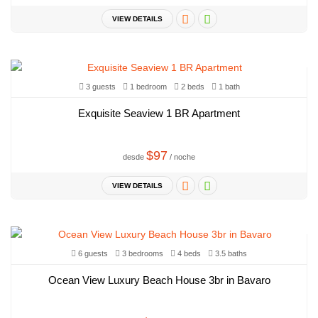
VIEW DETAILS
3 guests
1 bedroom
2 beds
1 bath
Exquisite Seaview 1 BR Apartment
$97
desde
/ noche
VIEW DETAILS
6 guests
3 bedrooms
4 beds
3.5 baths
Ocean View Luxury Beach House 3br in Bavaro