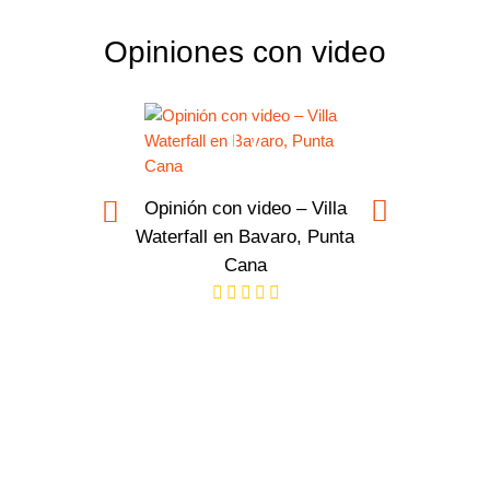
Opiniones con video
Opinión con video – Villa
Waterfall en Bavaro, Punta
Cana
Opinión 
Moderna
servicios de
C