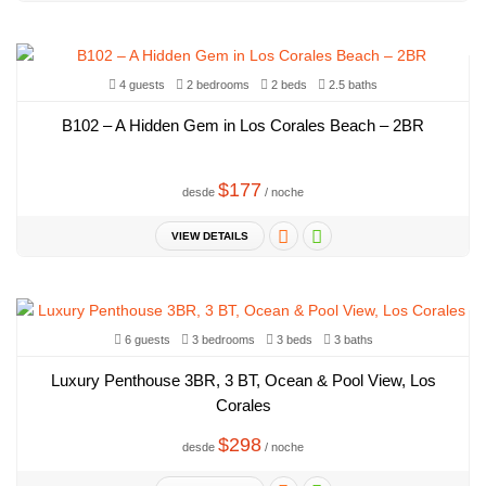
4 guests
2 bedrooms
2 beds
2.5 baths
B102 – A Hidden Gem in Los Corales Beach – 2BR
$177
desde
/ noche
VIEW DETAILS
6 guests
3 bedrooms
3 beds
3 baths
Luxury Penthouse 3BR, 3 BT, Ocean & Pool View, Los
Corales
$298
desde
/ noche