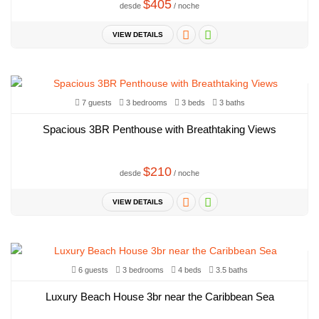
$405
desde
/ noche
VIEW DETAILS
7 guests
3 bedrooms
3 beds
3 baths
Spacious 3BR Penthouse with Breathtaking Views
$210
desde
/ noche
VIEW DETAILS
6 guests
3 bedrooms
4 beds
3.5 baths
Luxury Beach House 3br near the Caribbean Sea