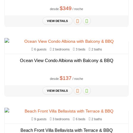
$349
desde
/ noche
VIEW DETAILS
6 guests
2 bedrooms
3 beds
2 baths
Ocean View Condo Albiona with Balcony & BBQ
$137
desde
/ noche
VIEW DETAILS
9 guests
3 bedrooms
6 beds
2 baths
Beach Front Villa Bellavista with Terrace & BBQ