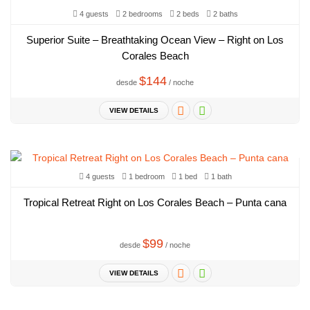
4 guests
2 bedrooms
2 beds
2 baths
Superior Suite – Breathtaking Ocean View – Right on Los
Corales Beach
$144
desde
/ noche
VIEW DETAILS
4 guests
1 bedroom
1 bed
1 bath
Tropical Retreat Right on Los Corales Beach – Punta cana
$99
desde
/ noche
VIEW DETAILS