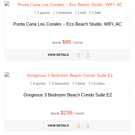
2 guests
1 bedroom
1 bed
1 bath
Punta Cana Los Corales – Eco Beach Studio. WIFI, AC
$89
desde
/ noche
VIEW DETAILS
6 guests
3 bedrooms
3 beds
2.5 baths
Gorgeous 3 Bedroom Beach Condo Suite E2
$239
desde
/ noche
VIEW DETAILS