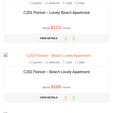
2 guests
1 bedroom
1 bed
1 bath
C201 Florisel – Lovely Beach Apartment
$123
desde
/ noche
VIEW DETAILS
2 guests
1 bedroom
1 bed
1 bath
C202 Florisel – Beach Lovely Apartment
$108
desde
/ noche
VIEW DETAILS