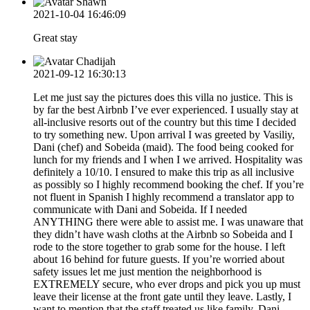
Shawn
2021-10-04 16:46:09
Great stay
Chadijah
2021-09-12 16:30:13
Let me just say the pictures does this villa no justice. This is
by far the best Airbnb I’ve ever experienced. I usually stay at
all-inclusive resorts out of the country but this time I decided
to try something new. Upon arrival I was greeted by Vasiliy,
Dani (chef) and Sobeida (maid). The food being cooked for
lunch for my friends and I when I we arrived. Hospitality was
definitely a 10/10. I ensured to make this trip as all inclusive
as possibly so I highly recommend booking the chef. If you’re
not fluent in Spanish I highly recommend a translator app to
communicate with Dani and Sobeida. If I needed
ANYTHING there were able to assist me. I was unaware that
they didn’t have wash cloths at the Airbnb so Sobeida and I
rode to the store together to grab some for the house. I left
about 16 behind for future guests. If you’re worried about
safety issues let me just mention the neighborhood is
EXTREMELY secure, who ever drops and pick you up must
leave their license at the front gate until they leave. Lastly, I
want to mention that the staff treated us like family. Dani