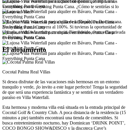
haríamos». Por eso tenemos muchos huéspedes que repiten sus
vacaciones con Everything Punta Cana. ¿Cómo te sentirías si lo
pasaras tan bien?
Villa Waterfall: esta es la mejor villa de la República Dominicana.
No lo diría si no lo creyera al 100%. Si tuvieras la oportunidad de
visitarla, tendrías la misma creencia. Bienvenido a esta villa privada
en Bávaro, Punta Cana.
El alojamiento
Cocotal Palma Real Villas
Si desea disfrutar de las vacaciones más hermosas en un entorno
tranquilo y verde, ¡lo invito a este lugar perfecto! Tenga la seguridad
de que será una experiencia fantástica y se sentirá en un verdadero
paraíso en Villa Waterfall.
Esta hermosa y moderna villa está situada en la entrada principal de
Cocotal Golf & Country Club. A poca distancia de la residencia (15
minutos a pie) también encontrará una tienda de comestibles. Si
busca entretenimiento nocturno, hay Dominican ‘DRINK POINT’,
COCO BONGO SHOW&DISCO y la discoteca Cave’s