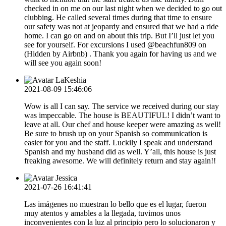
checked in on me on our last night when we decided to go out
clubbing. He called several times during that time to ensure
our safety was not at jeopardy and ensured that we had a ride
home. I can go on and on about this trip. But I’ll just let you
see for yourself. For excursions I used @beachfun809 on
(Hidden by Airbnb) . Thank you again for having us and we
will see you again soon!
LaKeshia
2021-08-09 15:46:06
Wow is all I can say. The service we received during our stay
was impeccable. The house is BEAUTIFUL! I didn’t want to
leave at all. Our chef and house keeper were amazing as well!
Be sure to brush up on your Spanish so communication is
easier for you and the staff. Luckily I speak and understand
Spanish and my husband did as well. Y’all, this house is just
freaking awesome. We will definitely return and stay again!!
Jessica
2021-07-26 16:41:41
Las imágenes no muestran lo bello que es el lugar, fueron
muy atentos y amables a la llegada, tuvimos unos
inconvenientes con la luz al principio pero lo solucionaron y