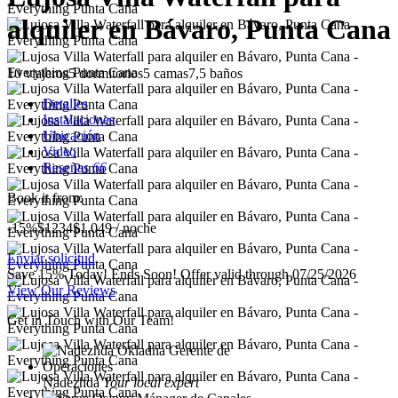
alquiler en Bávaro, Punta Cana
10 viajeros
5 dormitorios
5 camas
7,5 baños
Detalles
Instalaciones
Ubicación
Video
Reseñas
66
Book it from:
-15%
$1234
$
1,049
/ noche
Enviar solicitud
Save 15% Today! Ends Soon!
Offer valid through 07/25/2026
View Our Reviews
Get in Touch with Our Team!
Nadezhda
Your local expert