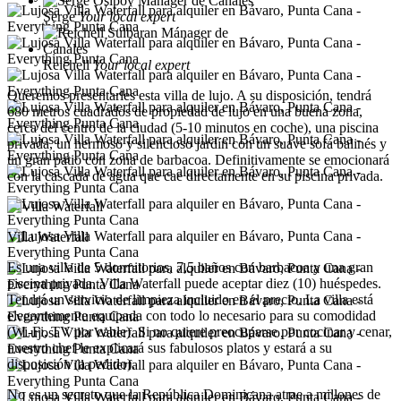
Serge
Your local expert
Reichell
Your local expert
Queremos presentarles esta villa de lujo. A su disposición, tendrá
680 metros cuadrados de propiedad de lujo en una buena zona,
cerca del centro de la ciudad (5-10 minutos en coche), una piscina
privada, un hermoso y silencioso jardín con un suave sofá balinés y
un gran patio con zona de barbacoa. Definitivamente se emocionará
con la cascada de agua que cae directamente en su piscina privada.
Villa Waterfall
Es una villa de 5 dormitorios, 7,5 baños con barbacoa y una gran
piscina privada. Villa Waterfall puede aceptar diez (10) huéspedes.
Tendrá un servicio de limpieza incluido en el precio. La villa está
elegantemente equipada con todo lo necesario para su comodidad
(Wi-Fi, TV por cable). Si no quiere preocuparse por cocinar y cenar,
nuestro chef le explicará sus fabulosos platos y estará a su
disposición (a pedido).
No es un secreto que la República Dominicana atrae a millones de