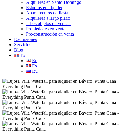
Alquileres en Santo Domingo
Estudios en alquiler
Apartamentos de fiesta
Alquileres a largo plazo
– Los objetos en venta –
Propiedades en venta
Pre-construcción en venta
Excursiones
Servicios
Blog
Es
En
Es
Ru