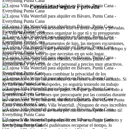
Comunidad segura y privada
Ofrecemos alquileres vacacionales solo en áreas seguras y privadas.
En Villa Waterfall, podemos organizar lo que tú y tu presupuesto
deseen, desde un servicio de transporte al aeropuerto hasta un
helicóptero privado. Apartamentos de lujo, las mejores excursiones,
servicio de conserjería, chef personal y mucho más. Ahorra tiempo y
dinero y consigue todo lo que necesitas en un solo lugar.
Exclusivamente para nuestros clientes, ofrecemos planes de
alimentación y servicios de chef personal a precios muy atractivos.
Hemos trabajado duro para combinar la privacidad de los
apartamentos con las características de un hotel con todo incluido. Si
no fuera por nuestros huéspedes, yo seguiría teniendo mi trabajo
como gerente en la industria de pagos. Así que gestionamos todo a
la perfección. ¡Ya no tienes que preocuparte por las comidas durante
las vacaciones! Si yo fuera tú, sin duda alquilaría una villa en Punta
Cana y mi elección sería Villa Waterfall. ¡Ninguno de esos increíbles
servicios sería posible si no fuera por nuestros huéspedes como tú!
La mayoría de nuestros huéspedes dicen: «Fue un lugar perfecto y
nos lo pasamos genial. Si pudiéramos recuperar el tiempo, lo