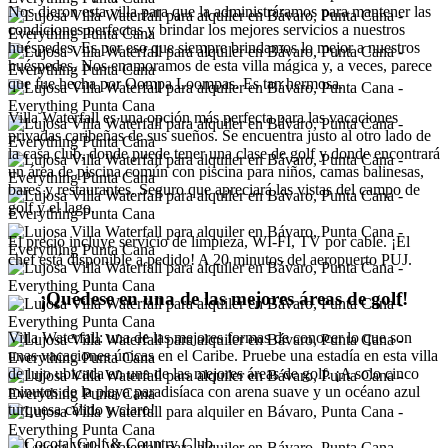
Nos dieron esta villa para que la administráramos para mantener las
condiciones perfectas y brindar los mejores servicios a nuestros
huéspedes. Es por eso que siempre brindamos lo mejor a nuestros
huéspedes. Nos enamoramos de esta villa mágica y, a veces, parece
que fue hecha por Oompa Loompas. Es tan hermosa.
Villa Waterfall es una opción más perfecta para las vacaciones
privadas caribeñas de sus sueños. Se encuentra justo al otro lado de
la casa club, donde puede tener una clase de golf y donde encontrará
un área de piscina común con piscina para niños, camas balinesas,
bares y restaurantes. Seguro que apreciará las vistas del campo de
golf y el lago.
El precio incluye servicio de limpieza, WI-FI, TV por cable. ¡El
chef está disponible a pedido! A 20 minutos del aeropuerto PUJ.
¡Quédese en una de las mejores áreas de golf!
Villa Waterfall: una de las mejores formas de conocer lo que son
unas vacaciones únicas en el Caribe. Pruebe una estadía en esta villa
de lujo ubicada en una de las mejores áreas de golf. ¡A solo cinco
minutos de la playa paradisíaca con arena suave y un océano azul
turquesa cálido y claro!