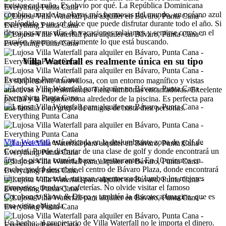
turistas cada año. Es obvio por qué. La República Dominicana
combina una de las playas más hermosas del mundo, un océano azul
espléndido y un sol dulce que puede disfrutar durante todo el año. Si
desea pasar sus días de vacaciones relajantes y sentirse como en el
paraíso, tenemos exactamente lo que está buscando.
Villa Waterfall es realmente única en su tipo
Es simplemente maravillosa, con un entorno magnífico y vistas
atractivas e impresionantes. Tiene tumbonas encantadoras. Excelente
piscina y la elegante zona alrededor de la piscina. Es perfecta para
una familia o un grupo de amigos de hasta diez personas.
Villa Waterfall
está ubicada en la deslumbrante zona de golf de
Cocotal. Puede disfrutar de una clase de golf y donde encontrará un
área de piscina común, bares y restaurantes. En 10 minutos en
coche, podrá descubrir el centro de Bávaro Plaza, donde encontrará
un centro comercial, un gran supermercado Jumbo, los mejores
gimnasios, tiendas y cafeterías. No olvide visitar el famoso
Cocobongo Show & Disco y también la discoteca Imagine, que es
una visita obligada.
Un hecho: al propietario de Villa Waterfall no le importa el dinero.