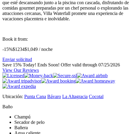
que esté descansando junto a la piscina con cascada, disfrutando de
comidas gourmet preparadas por un chef personal o explorando las
atracciones cercanas, Villa Waterfall promete una experiencia de
vacaciones placentera e inolvidable.
Book it from:
-15%
$1234
$
1,049
/ noche
Enviar solicitud
Save 15% Today! Ends Soon!
Offer valid through 07/25/2026
View Our Reviews
Ubicación:
Punta Cana
Bávaro
La Altagracia
Cocotal
Baño
Champú
Secador de pelo
Bañera
Agua caliente