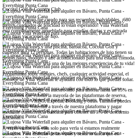
Cocotal Golf & Country Club
Este lugar seguro fue creado para sus recuerdos inolvidables. ¡680
metros cuadrados de felicidad lo están esperando! Villa Waterfall
está completamente amueblada para estadías diarias y es privada
para unas vacaciones de lujo.
Hay 5 habitaciones y una piscina, barbacoa, Cocotal Golf y
comedor para 12 personas. Todas las habitaciones de lujo tienen su
propio baño, inodoro y aire acondicionado para una estadía cómoda.
¡Ten por seguro que será una de las mejores experiencias de tu vida!
Pregúntanos sobre masajes, chefs, cualquier actividad especial, el
conserje de Villa Waterfall te ayudará con todo lo que puedas soñar.
Reserva directamente en nuestro sitio para ahorrar hasta un 15% en
comisiones que cobran la mayoría de las plataformas de reserva,
como Airbnb, VRBO, Expedia, Booking y otras. También puedes
reservar Villa Waterfall a través de nuestra plataforma y pagar
mediante transferencia bancaria para obtener un 3% de descuento
adicional.
A veces vamos a la villa solo para verla si estamos realmente
cansados. Para disfrutar de las vistas y sentir lo única que es.