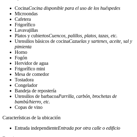
Cocina
Cocina disponible para el uso de los huéspedes
Microondas
Cafetera
Frigorífico
Lavavajillas
Platos y cubiertos
Cuencos, palillos, platos, tazas, etc.
Utensilios básicos de cocina
Cazuelas y sartenes, aceite, sal y
pimienta
Horno
Fogón
Hervidor de agua
Frigorífico mini
Mesa de comedor
Tostadora
Congelador
Bandeja de repostería
Utensilios de barbacoa
Parrilla, carbón, brochetas de
bambú/hierro, etc.
Copas de vino
Características de la ubicación
Entrada independiente
Entrada por otra calle o edificio