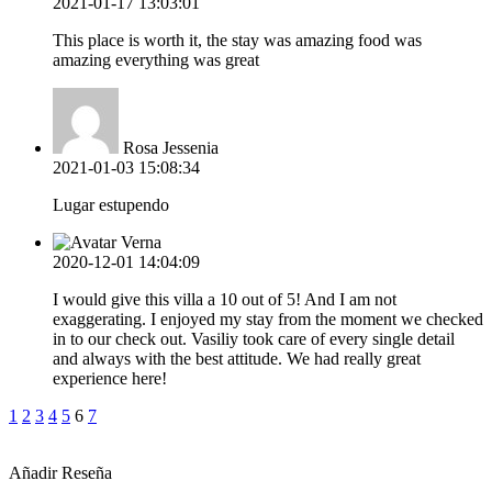
2021-01-17 13:03:01
This place is worth it, the stay was amazing food was
amazing everything was great
Rosa Jessenia
2021-01-03 15:08:34
Lugar estupendo
Verna
2020-12-01 14:04:09
I would give this villa a 10 out of 5! And I am not
exaggerating. I enjoyed my stay from the moment we checked
in to our check out. Vasiliy took care of every single detail
and always with the best attitude. We had really great
experience here!
1
2
3
4
5
6
7
Añadir Reseña