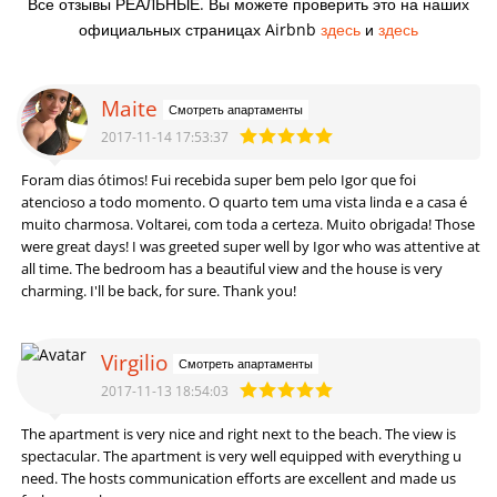
Все отзывы РЕАЛЬНЫЕ. Вы можете проверить это на наших
официальных страницах Airbnb
здесь
и
здесь
Maite
Смотреть апартаменты
2017-11-14 17:53:37
Foram dias ótimos! Fui recebida super bem pelo Igor que foi
atencioso a todo momento. O quarto tem uma vista linda e a casa é
muito charmosa. Voltarei, com toda a certeza. Muito obrigada! Those
were great days! I was greeted super well by Igor who was attentive at
all time. The bedroom has a beautiful view and the house is very
charming. I'll be back, for sure. Thank you!
Virgilio
Смотреть апартаменты
2017-11-13 18:54:03
The apartment is very nice and right next to the beach. The view is
spectacular. The apartment is very well equipped with everything u
need. The hosts communication efforts are excellent and made us