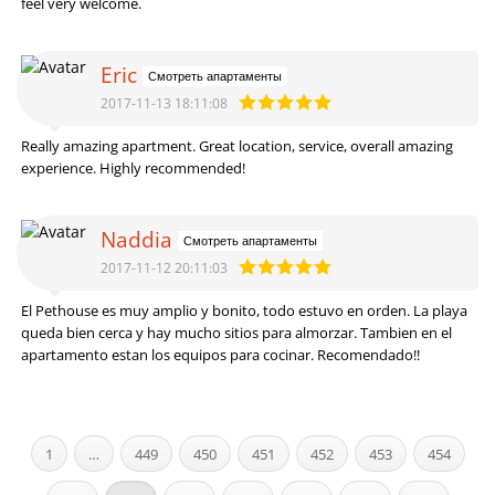
feel very welcome.
Eric
Смотреть апартаменты
2017-11-13 18:11:08
Really amazing apartment. Great location, service, overall amazing
experience. Highly recommended!
Naddia
Смотреть апартаменты
2017-11-12 20:11:03
El Pethouse es muy amplio y bonito, todo estuvo en orden. La playa
queda bien cerca y hay mucho sitios para almorzar. Tambien en el
apartamento estan los equipos para cocinar. Recomendado!!
1
…
449
450
451
452
453
454