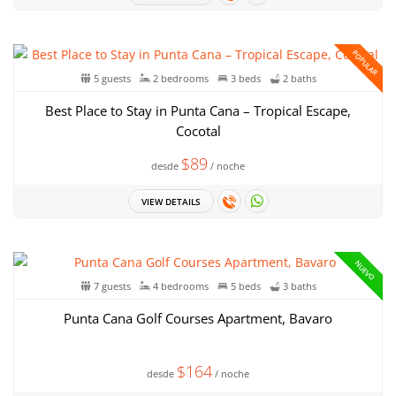
POPULAR
5 guests
2 bedrooms
3 beds
2 baths
Best Place to Stay in Punta Cana – Tropical Escape,
Cocotal
$89
desde
/ noche
VIEW DETAILS
NUEVO
7 guests
4 bedrooms
5 beds
3 baths
Punta Cana Golf Courses Apartment, Bavaro
$164
desde
/ noche