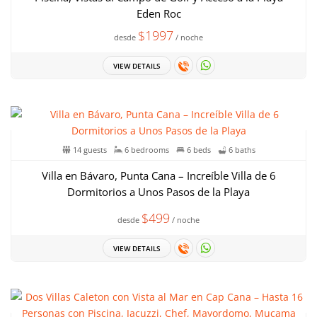
Eden Roc
$1997
desde
/ noche
VIEW DETAILS
14 guests
6 bedrooms
6 beds
6 baths
Villa en Bávaro, Punta Cana – Increíble Villa de 6
Dormitorios a Unos Pasos de la Playa
$499
desde
/ noche
VIEW DETAILS