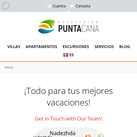
Cuenta
Canasta
VILLAS
APARTAMENTOS
EXCURSIONES
SERVICIOS
BLOG
ES
Inicio
¡Todo para tus mejores
vacaciones!
Get in Touch with Our Team!
Nadezhda
Se