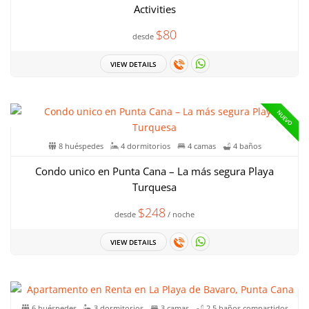
Activities
$80
desde
VIEW DETAILS
NUEVO
8 huéspedes
4 dormitorios
4 camas
4 baños
Condo unico en Punta Cana – La más segura Playa
Turquesa
$248
desde
/ noche
VIEW DETAILS
6 huéspedes
3 dormitorios
3 camas
2,5 baños compartidos