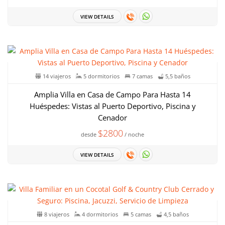
VIEW DETAILS
14 viajeros
5 dormitorios
7 camas
5,5 baños
Amplia Villa en Casa de Campo Para Hasta 14
Huéspedes: Vistas al Puerto Deportivo, Piscina y
Cenador
$2800
desde
/ noche
VIEW DETAILS
8 viajeros
4 dormitorios
5 camas
4,5 baños