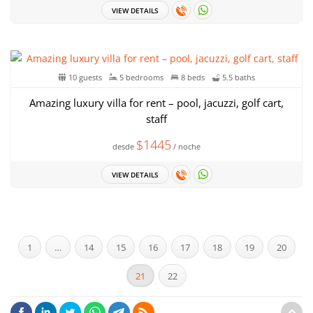
VIEW DETAILS
10 guests
5 bedrooms
8 beds
5.5 baths
Amazing luxury villa for rent – pool, jacuzzi, golf cart,
staff
$1445
desde
/ noche
VIEW DETAILS
1
…
14
15
16
17
18
19
20
21
22