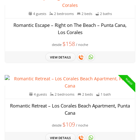
4 guests
2 bedrooms
2 beds
2 baths
Romantic Escape – Right on The Beach – Punta Cana,
Los Corales
$158
desde
/ noche
VIEW DETAILS
NUEVO
4 guests
2 bedrooms
2 beds
1 bath
Romantic Retreat – Los Corales Beach Apartment, Punta
Cana
$109
desde
/ noche
VIEW DETAILS