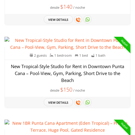
$140
desde
/ noche
VIEW DETAILS
NUEVO
2 guests
1 bedroom
1 bed
1 bath
New Tropical-Style Studio for Rent in Downtown Punta
Cana – Pool-View, Gym, Parking, Short Drive to the
Beach
$150
desde
/ noche
VIEW DETAILS
NUEVO