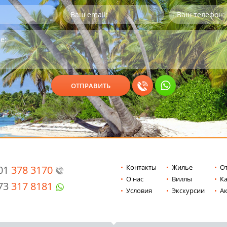
Контакты
Жилье
О
201
378 3170
О нас
Виллы
Ка
973
317 8181
Условия
Экскурсии
А