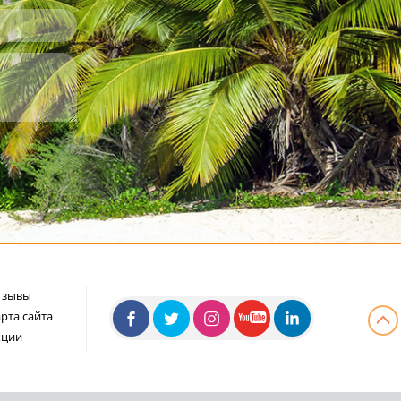
тзывы
рта сайта
кции