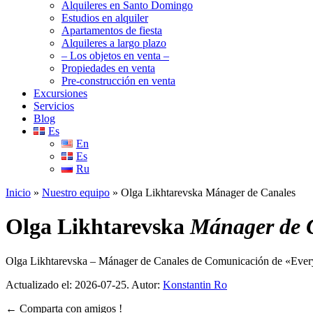
Alquileres en Santo Domingo
Estudios en alquiler
Apartamentos de fiesta
Alquileres a largo plazo
– Los objetos en venta –
Propiedades en venta
Pre-construcción en venta
Excursiones
Servicios
Blog
Es
En
Es
Ru
Inicio
»
Nuestro equipo
»
Olga Likhtarevska Mánager de Canales
Olga Likhtarevska
Mánager de 
Olga Likhtarevska – Mánager de Canales de Comunicación de «Ever
Actualizado el:
2026-07-25
. Autor:
Konstantin Ro
←
Comparta con amigos !